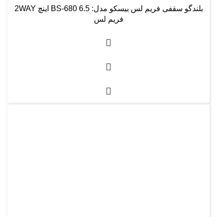
بلندگو سقفی فریم لس بیسکو مدل: BS-680 6.5 اینچ 2WAY
فریم لس