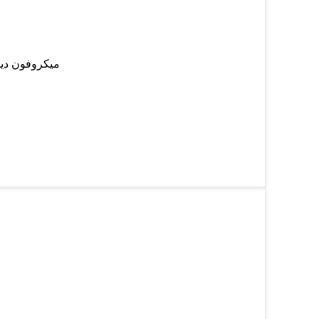
میکروفون دیجیتال بیسکو مدل WR-351 کی