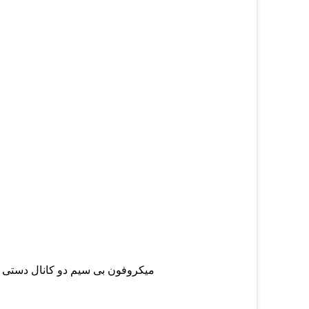
میکروفون بی سیم دو کانال دستی beyer-900KST همراه با کیس پلاستیکی و جعبه مقوایی رنج فرکانس: 740~790MHz میکروفون بی سیم