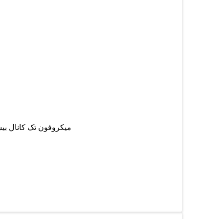
میکروفون تک کانال بیسیم beyer مدل: BS-2500 تک کانال كيفيت صدا ، ساخت و برد بسیار عال