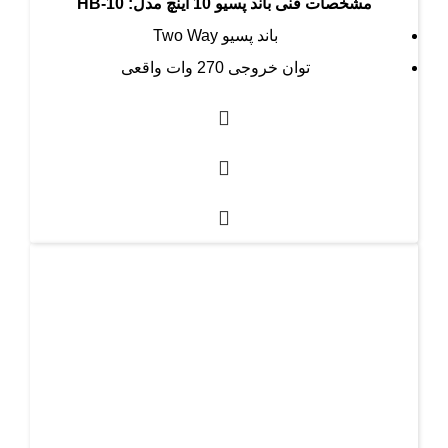
مشخصات فنی باند پسیو 10 اینچ مدل
: HB-10
باند پسیو Two Way
توان خروجی 270 وات واقعی
وزن 10 کیلوگرم
رنگ سیاه
8OHM
الگوی پوشش: 90 درجه (افقی) × 60 درجه (عمودی)
درایور LF: مبدل 10 اینچی با ویس کویل 2 اینچی
درایور HF: درایور فشرده تیتانیوم 1.35 اینچی
کانکتور سیگنال: اسپیکون