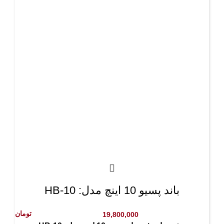
باند پسیو 10 اینچ مدل: HB-10
تومان
19,800,000